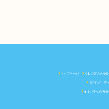
トップページ
くわの実のあゆみ
旧ブログ（デ
イオン幸せの黄色