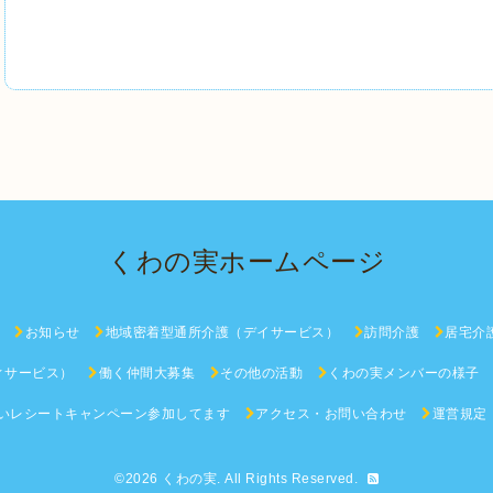
くわの実ホームページ
お知らせ
地域密着型通所介護（デイサービス）
訪問介護
居宅介
ィサービス）
働く仲間大募集
その他の活動
くわの実メンバーの様子
いレシートキャンペーン参加してます
アクセス・お問い合わせ
運営規定
©2026
くわの実
. All Rights Reserved.