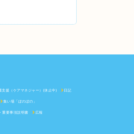
護支援（ケアマネジャー）(休止中)
日記
集い場「ぽのぽの」
・重要事項説明書
広報