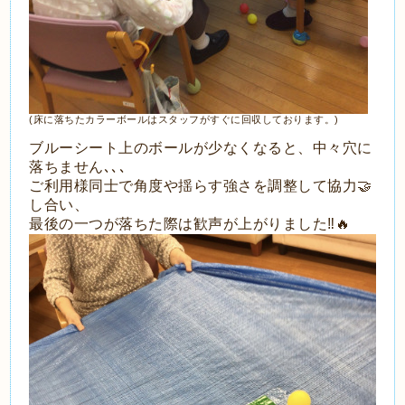
(床に落ちたカラーボールはスタッフがすぐに回収しております。)
ブルーシート上のボールが少なくなると、
中々穴に
落ちません､､､
ご利用様同士で角度や揺らす強さを調整して協力🤝
し合い、
最後の一つが落ちた際は歓声が上がりました‼️🔥