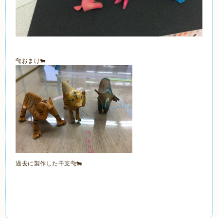
🐅おまけ🐄
過去に製作した干支🐅🐄