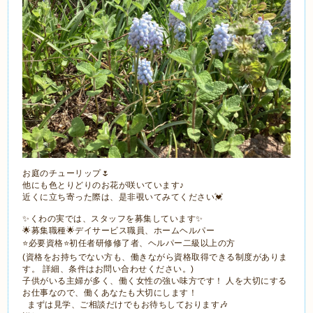
お庭のチューリップ🌷
他にも色とりどりのお花が咲いています♪
近くに立ち寄った際は、是非覗いてみてください💓
✨くわの実では、スタッフを募集しています✨
🌟募集職種🌟デイサービス職員、ホームヘルパー
⭐️必要資格⭐️初任者研修修了者、ヘルパー二級以上の方
(資格をお持ちでない方も、働きながら資格取得できる制度がありま
す。 詳細、条件はお問い合わせください。)
子供がいる主婦が多く、働く女性の強い味方です！ 人を大切にする
お仕事なので、働くあなたも大切にします！
まずは見学、ご相談だけでもお待ちしております🎶