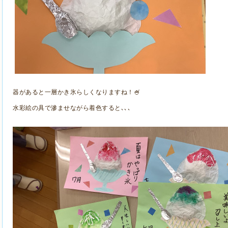
器があると一層かき氷らしくなりますね！🍧
水彩絵の具で滲ませながら着色すると､､､