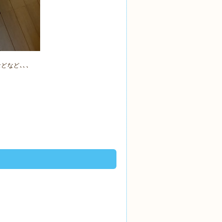
など､､､